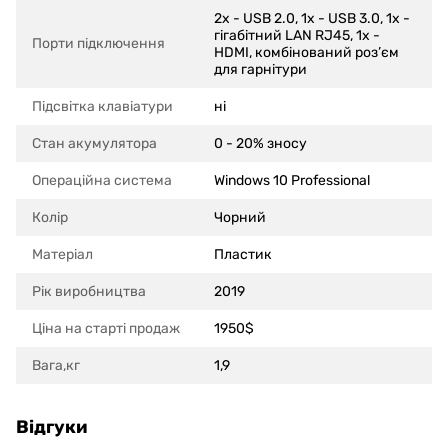
2x - USB 2.0, 1x - USB 3.0, 1x -
гігабітний LAN RJ45, 1x -
Порти підключення
HDMI, комбінований роз’єм
для гарнітури
Підсвітка клавіатури
ні
Стан акумулятора
0 - 20% зносу
Операційна система
Windows 10 Professional
Колір
Чорний
Матеріал
Пластик
Рік виробництва
2019
Ціна на старті продаж
1950$
Вага,кг
1,9
Відгуки