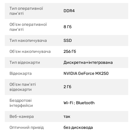
Тип оперативної
DDR4
пам'яті
Об'єм оперативної
8 Гб
пам'яті
Тип накопичувача
SSD
Об'єм накопичувача
256 Гб
Тип відеокарти
Дискретна+інтегрована
Відеокарта
NVIDIA GeForce MX250
Об'єм пам'яті
2 Гб
відеокарти
Бездротові
Wi-Fi ; Bluetooth
інтерфейси
Веб-камера
так
Оптичний привід
без дисковода