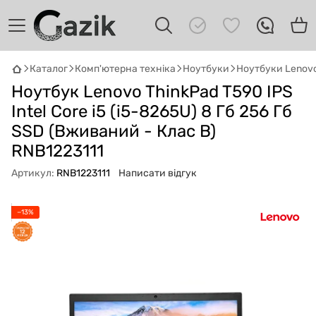
Каталог
Комп'ютерна техніка
Ноутбуки
Ноутбуки Lenov
Ноутбук Lenovo ThinkPad T590 IPS
GAZIK
AI
Онлайн · пошук техніки
Intel Core i5 (i5-8265U) 8 Гб 256 Гб
SSD (Вживаний - Клас B)
Привіт! 👋 Я Gazik AI — допоможу
RNB1223111
підібрати вживану комп'ютерну техніку.
Що шукаєш?
Артикул:
RNB1223111
Написати відгук
−13%