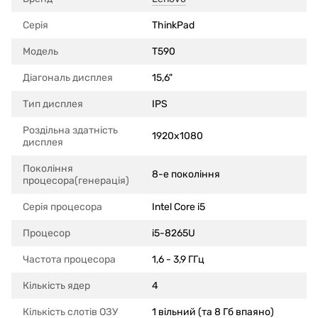
Серія
ThinkPad
Модель
T590
Діагональ дисплея
15,6"
Тип дисплея
IPS
Роздільна здатність
1920x1080
дисплея
Покоління
8-е покоління
процесора(генерація)
Серія процесора
Intel Core i5
Процесор
i5-8265U
Частота процесора
1,6 - 3,9 ГГц
Кількість ядер
4
Кількість слотів ОЗУ
1 вільний (та 8 Гб впаяно)