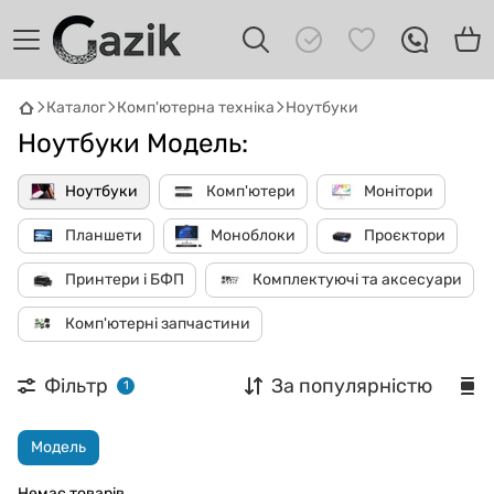
GAZIK
AI
Каталог
Комп'ютерна техніка
Ноутбуки
Онлайн · пошук техніки
Ноутбуки Модель:
Привіт! 👋 Я Gazik AI — допоможу
підібрати вживану комп'ютерну техніку.
Ноутбуки
Комп'ютери
Монітори
Що шукаєш?
Планшети
Моноблоки
Проєктори
Принтери і БФП
Комплектуючі та аксесуари
Комп'ютерні запчастини
Фільтр
За популярністю
1
Модель
Немає товарів