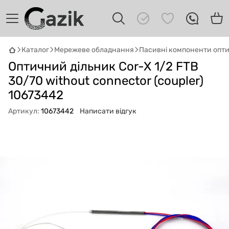
Каталог
Мережеве обладнання
Пасивні компоненти опт
GAZIK
AI
Оптичний дільник Cor-X 1/2 FTB
Онлайн · пошук техніки
30/70 without connector (coupler)
Привіт! 👋 Я Gazik AI — допоможу
10673442
підібрати вживану комп'ютерну техніку.
Артикул:
10673442
Написати відгук
Що шукаєш?