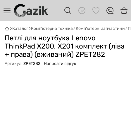
Каталог
Комп'ютерна техніка
Комп'ютерні запчастини
П
GAZIK
AI
Петлі для ноутбука Lenovo
Онлайн · пошук техніки
ThinkPad X200, X201 комплект (ліва
+ права) (вживаний) ZPET282
Привіт! 👋 Я Gazik AI — допоможу
підібрати вживану комп'ютерну техніку.
Артикул:
ZPET282
Написати відгук
Що шукаєш?