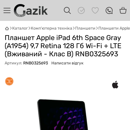
Каталог
Комп'ютерна техніка
Планшети
Планшети Apple
GAZIK
AI
Планшет Apple iPad 6th Space Gray
Онлайн · пошук техніки
(A1954) 9,7 Retina 128 Гб Wi-Fi + LTE
(Вживаний - Клас B) RNB0325693
Привіт! 👋 Я Gazik AI — допоможу
підібрати вживану комп'ютерну техніку.
Артикул:
RNB0325693
Написати відгук
Що шукаєш?