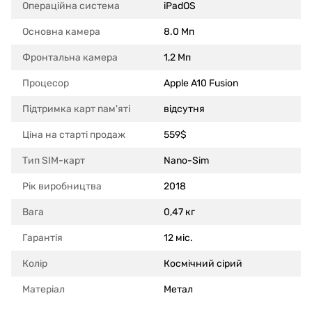
Операційна система
iPadOS
Основна камера
8.0 Мп
Фронтальна камера
1,2 Мп
Процесор
Apple A10 Fusion
Підтримка карт пам'яті
відсутня
Ціна на старті продаж
559$
Тип SIM-карт
Nano-Sim
Рік виробництва
2018
Вага
0,47 кг
Гарантія
12 міс.
Колір
Космічний сірий
Матеріал
Метал