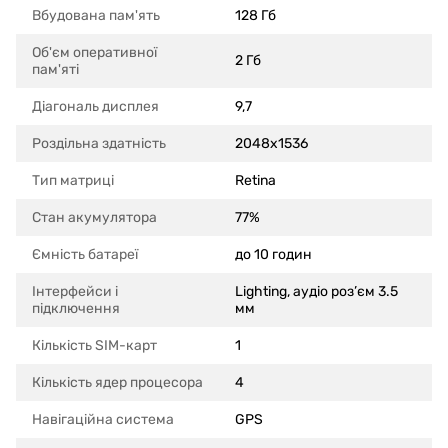
Вбудована пам'ять
128 Гб
Об'єм оперативної
2 Гб
пам'яті
Діагональ дисплея
9,7
Роздільна здатність
2048x1536
Тип матриці
Retina
Стан акумулятора
77%
Ємність батареї
до 10 годин
Інтерфейси і
Lighting, аудіо роз’єм 3.5
підключення
мм
Кількість SIM-карт
1
Кількість ядер процесора
4
Навігаційна система
GPS