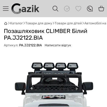
Каталог
Товари для дому
Товари для дітей
Автомобілі н
GAZIK
AI
Позашляховик CLIMBER Білий
Онлайн · пошук техніки
PA.JJ2122.BIA
Артикул:
PA.JJ2122.BIA
Написати відгук
Привіт! 👋 Я Gazik AI — допоможу
підібрати вживану комп'ютерну техніку.
Що шукаєш?