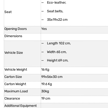
Eco-leather,
Seat belts,
Seat
35x19x22 cm
Opening Doors
Yes
Dimensions
Length 102 cm,
Width 65 cm,
Vehicle Size
Height 69 cm,
Vehicle Weight
16 Kg
Carton Size
99x56x30 cm
Carton Weight
19.6 Kg
Maximum Load
30kg
Clearance
19 cm
Additional Equipment