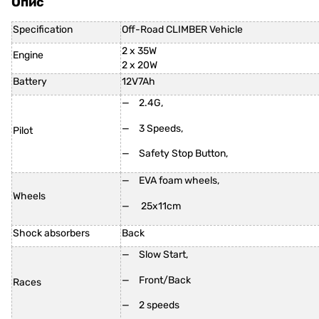
Опис
Specification
Off-Road CLIMBER Vehicle
2 x 35W
Engine
2 x 20W
Battery
12V7Ah
2.4G,
3 Speeds,
Pilot
Safety Stop Button,
EVA foam wheels,
Wheels
25x11cm
Shock absorbers
Back
Slow Start,
Front/Back
Races
2 speeds