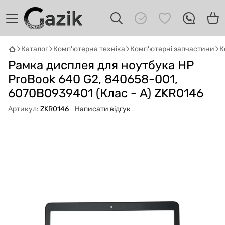
Каталог
Комп'ютерна техніка
Комп'ютерні запчастини
К
GAZIK
AI
Рамка дисплея для ноутбука HP
Онлайн · пошук техніки
ProBook 640 G2, 840658-001,
6070B0939401 (Клас - A) ZKR0146
Привіт! 👋 Я Gazik AI — допоможу
підібрати вживану комп'ютерну техніку.
Артикул:
ZKR0146
Написати відгук
Що шукаєш?