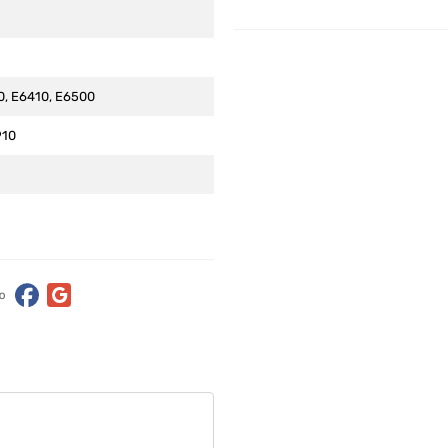
0, E6410, E6500
910
ю