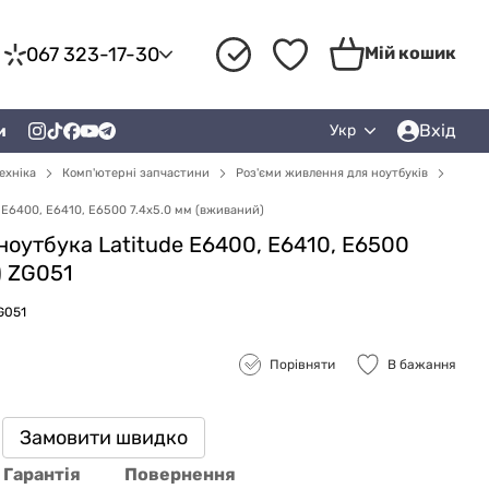
067 323-17-30
Мій кошик
Вхід
и
Укр
ехніка
Комп'ютерні запчастини
Роз'єми живлення для ноутбуків
 E6400, E6410, E6500 7.4x5.0 мм (вживаний)
ноутбука Latitude E6400, E6410, E6500
) ZG051
G051
Порівняти
В бажання
Замовити швидко
Гарантія
Повернення