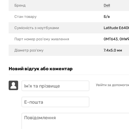
Бренд
Dell
Стан товару
Б/в
Сумісність з ноутбуками
Latitude E640
Парт номер роз'єму живлення
0MT643, 0HW
Діаметр роз'єму
7.4x5.0 мм
Новий відгук або коментар
Увійти за допомого