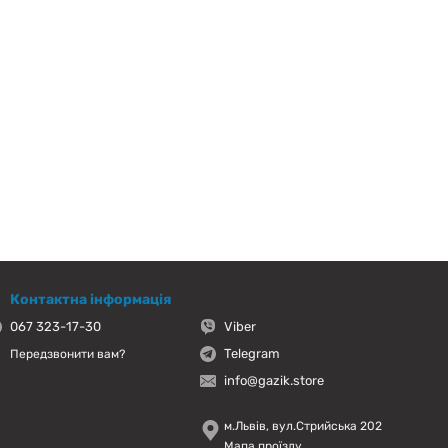
Контактна інформація
067 323-17-30
Viber
Telegram
Передзвонити вам?
info@gazik.store
м.Львів, вул.Стрийська 202
Мапа проїзду