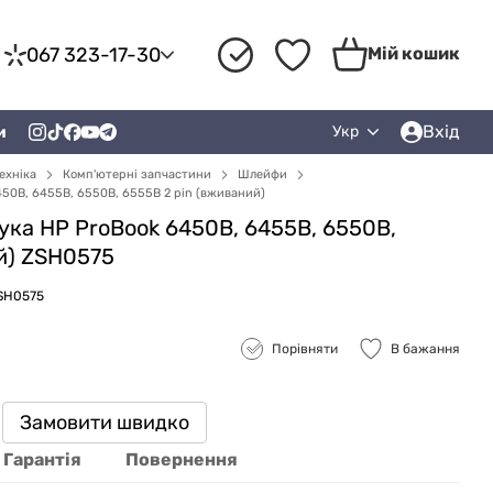
067 323-17-30
Мій кошик
Вхід
и
Укр
ехніка
Комп'ютерні запчастини
Шлейфи
50B, 6455B, 6550B, 6555B 2 pin (вживаний)
ка HP ProBook 6450B, 6455B, 6550B,
й) ZSH0575
ZSH0575
Порівняти
В бажання
Замовити швидко
Гарантія
Повернення