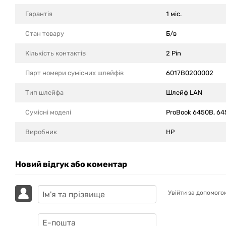
Гарантія
1 міс.
Стан товару
Б/в
Кількість контактів
2 Pin
Парт номери сумісних шлейфів
6017B0200002
Тип шлейфа
Шлейф LAN
Сумісні моделi
ProBook 6450B, 64
Виробник
HP
Новий відгук або коментар
Увійти за допомого