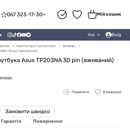
067 323-17-30
Мій кошик
Вхід
и
Укр
ехніка
Комп'ютерні запчастини
Шлейфи
03NA 30 pin (вживаний)
утбука Asus TP203NA 30 pin (вживаний)
ZSH0626
Порівняти
В бажання
Замовити швидко
Гарантія
Повернення