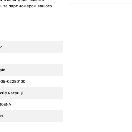
ь за парт номером вашого
іс.
в
pin
005-02280100
ейф матриці
203NA
us