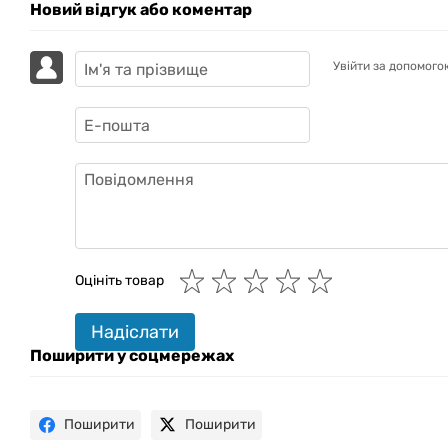
Новий відгук або коментар
Увійти за допомого
GAZIK
AI
Онлайн · пошук техніки
Оцініть товар
Привіт! 👋 Я Gazik AI — допоможу
Надіслати
підібрати вживану комп'ютерну
техніку. Що шукаєш?
Поширити у соцмережах
Поширити
Поширити