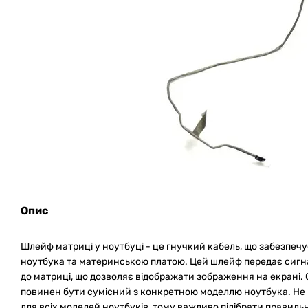
Опис
Шлейф матриці у ноутбуці - це гнучкий кабель, що забезпечу
ноутбука та материнською платою. Цей шлейф передає сигна
до матриці, що дозволяє відображати зображення на екрані. 
повинен бути сумісний з конкретною моделлю ноутбука. Не 
для всіх моделей ноутбуків, тому важливо підібрати правил