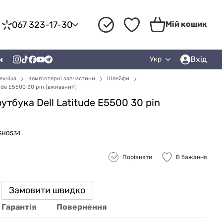
067 323-17-30
Мій кошик
Вхід
и
Укр
ехніка
Комп'ютерні запчастини
Шлейфи
ude E5500 30 pin (вживаний)
тбука Dell Latitude E5500 30 pin
ZSH0534
Порівняти
В бажання
Замовити швидко
Гарантія
Повернення