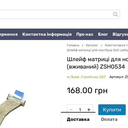
вернення
Контактна інформація
Про нас
Блог
Відгук
Головна
Каталог
Комп'ютерна т
Шлейф матриці для ноутбука Dell Latit
Шлейф матриці для ноу
(вживаний) ZSH0534
м.Львів, Стрийська 202
Артикул: 
168.00 грн
Купити
Доставка
Оплата