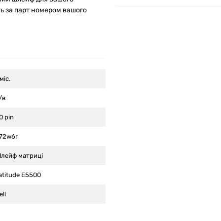
ь за парт номером вашого
 міс.
/в
0 pin
72w6r
лейф матриці
atitude E5500
ell