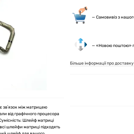
— С
амовивіз з нашо
— «Новою поштою» по
Більше інформації про доставку
є звʼязок між матрицею
ли від графічного процесора
Сумісність: Шлейф матриці
всі шлейфи матриці підходять
ьний шлейф для вашого