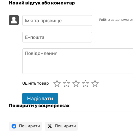
Новий відгук або коментар
Увійти за допомого
GAZIK
AI
Онлайн · пошук техніки
Оцініть товар
Привіт! 👋 Я Gazik AI — допоможу
Надіслати
підібрати вживану комп'ютерну
техніку. Що шукаєш?
Поширити у соцмережах
Поширити
Поширити