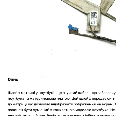
Опис
Шлейф матриці у ноутбуці - це гнучкий кабель, що забезпечу
ноутбука та материнською платою. Цей шлейф передає сигна
до матриці, що дозволяє відображати зображення на екрані. 
повинен бути сумісний з конкретною моделлю ноутбука. Не 
для всіх моделей ноутбуків, тому важливо підібрати правил