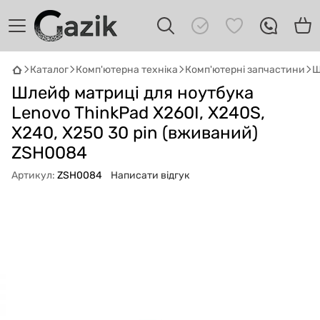
Каталог
Комп'ютерна техніка
Комп'ютерні запчастини
Ш
GAZIK
AI
Шлейф матриці для ноутбука
Онлайн · пошук техніки
Lenovo ThinkPad X260I, X240S,
X240, X250 30 pin (вживаний)
Привіт! 👋 Я Gazik AI — допоможу
підібрати вживану комп'ютерну техніку.
ZSH0084
Що шукаєш?
Артикул:
ZSH0084
Написати відгук