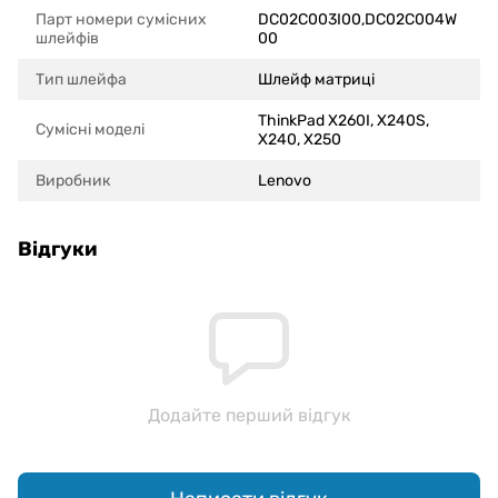
Парт номери сумісних
DC02C003I00,DC02C004W
шлейфів
00
Тип шлейфа
Шлейф матриці
ThinkPad X260I, X240S,
Сумісні моделi
X240, X250
Виробник
Lenovo
Відгуки
Додайте перший відгук