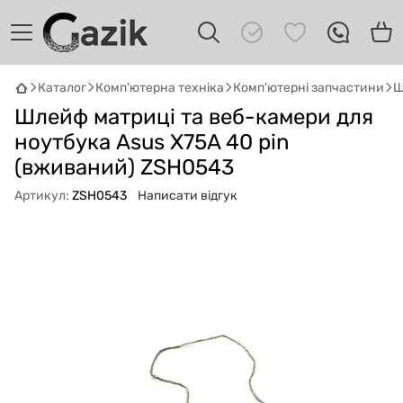
Каталог
Комп'ютерна техніка
Комп'ютерні запчастини
Ш
GAZIK
AI
Шлейф матриці та веб-камери для
Онлайн · пошук техніки
ноутбука Asus X75A 40 pin
(вживаний) ZSH0543
Привіт! 👋 Я Gazik AI — допоможу
підібрати вживану комп'ютерну техніку.
Артикул:
ZSH0543
Написати відгук
Що шукаєш?