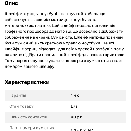
Опис
Шлейф матриці у ноутбуці - це гнучкий кабель, що
забезпечує звʼязок між матрицею ноутбука та
материнською платою. Цей шлейф передає сигнали від
графічного процесора до матриці, що дозволяє відображати
зображення на екрані. Сумісність: Шлейф матриці повинен
бути сумісний з конкретною моделлю ноутбука. Не всі
шлейфи матриці підходять для всіх моделей ноутбуків, тому
важливо підібрати правильний шлейф для вашого пристрою.
Тому перед покупкою уважно перевірьте сумісність за парт
номером вашого шлейфу.
Характеристики
Гарантія
1 міс.
Стан товару
Б/в
Кількість контактів
40 pin
Парт номери сумісних
CN-052TN7