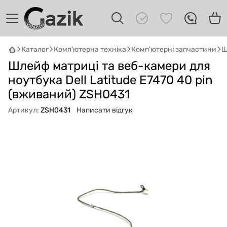
Каталог
Комп'ютерна техніка
Комп'ютерні запчастини
Ш
GAZIK
AI
Шлейф матриці та веб-камери для
Онлайн · пошук техніки
ноутбука Dell Latitude E7470 40 pin
(вживаний) ZSH0431
Привіт! 👋 Я Gazik AI — допоможу
підібрати вживану комп'ютерну техніку.
Артикул:
ZSH0431
Написати відгук
Що шукаєш?