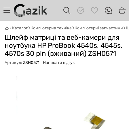
Каталог
Комп'ютерна техніка
Комп'ютерні запчастини
Ш
GAZIK
AI
Шлейф матриці та веб-камери для
Онлайн · пошук техніки
ноутбука HP ProBook 4540s, 4545s,
4570s 30 pin (вживаний) ZSH0571
Привіт! 👋 Я Gazik AI — допоможу
підібрати вживану комп'ютерну техніку.
Артикул:
ZSH0571
Написати відгук
Що шукаєш?