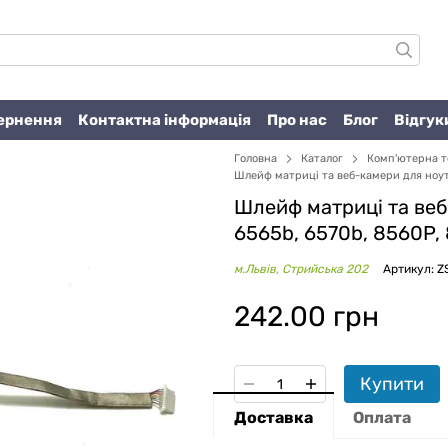
вернення
Контактна інформація
Про нас
Блог
Відгук
Головна
Каталог
Комп'ютерна т
Шлейф матриці та веб-камери для ноут
Шлейф матриці та веб
6565b, 6570b, 8560P,
м.Львів, Стрийська 202
Артикул: 
242.00 грн
Купити
Доставка
Оплата