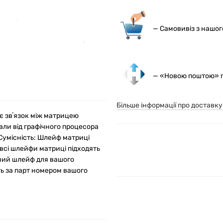
— С
амовивіз з нашо
— «Новою поштою» по
Більше інформації про доставку
є звʼязок між матрицею
ли від графічного процесора
Сумісність: Шлейф матриці
всі шлейфи матриці підходять
ьний шлейф для вашого
ь за парт номером вашого