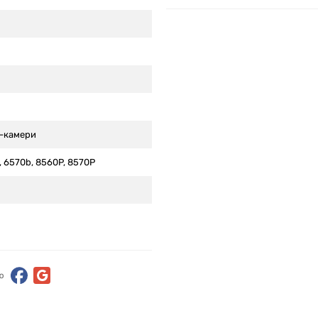
б-камери
, 6570b, 8560P, 8570P
ю