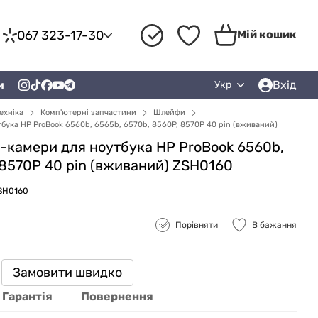
067 323-17-30
Мій кошик
Вхід
и
Укр
ехніка
Комп'ютерні запчастини
Шлейфи
бука HP ProBook 6560b, 6565b, 6570b, 8560P, 8570P 40 pin (вживаний)
-камери для ноутбука HP ProBook 6560b,
 8570P 40 pin (вживаний) ZSH0160
ZSH0160
Порівняти
В бажання
Замовити швидко
Гарантія
Повернення