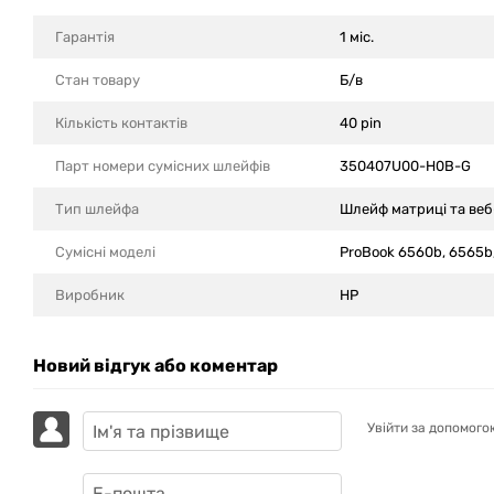
Гарантія
1 міс.
Стан товару
Б/в
Кількість контактів
40 pin
Парт номери сумісних шлейфів
350407U00-H0B-G
Тип шлейфа
Шлейф матриці та ве
Сумісні моделi
ProBook 6560b, 6565b
Виробник
HP
Новий відгук або коментар
Увійти за допомого