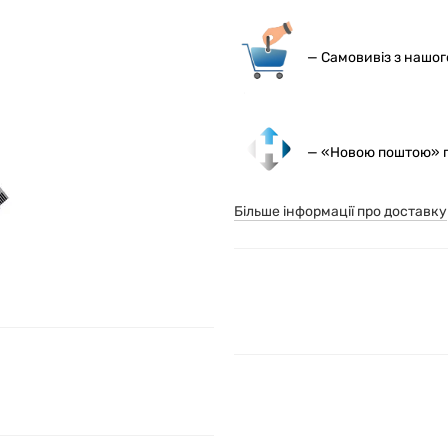
— С
амовивіз з нашо
— «Новою поштою» по
Більше інформації про доставку