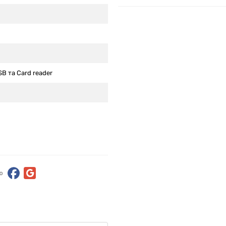
B та Card reader
ю