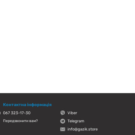
Контактна інформація
067 323-17-30
Viber
Telegram
Передзвонити вам?
info@gazik.store