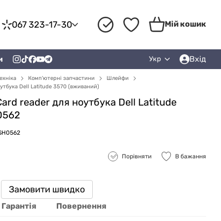
067 323-17-30
Мій кошик
Вхід
и
Укр
ехніка
Комп'ютерні запчастини
Шлейфи
утбука Dell Latitude 3570 (вживаний)
rd reader для ноутбука Dell Latitude
0562
ZSH0562
Порівняти
В бажання
Замовити швидко
Гарантія
Повернення