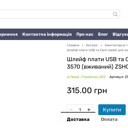
вернення
Контактна інформація
Про нас
Блог
Відгук
Головна
Каталог
Комп'ютерна т
Шлейф плати USB та Card reader для но
Шлейф плати USB та Ca
3570 (вживаний) ZSH
м.Львів, Стрийська 202
Артикул: 
315.00 грн
Купити
Доставка
Оплата