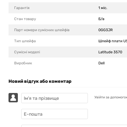
Гарантія
1 міс.
Стан товару
Б/в
Парт номери сумісних шлейфів
0GG3JR
Тип шлейфа
Шлейф плати US
Сумісні моделi
Latitude 3570
Виробник
Dell
Новий відгук або коментар
Увійти за допомого