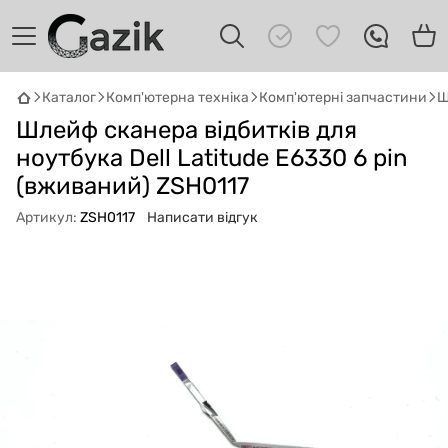
Каталог
Комп'ютерна техніка
Комп'ютерні запчастини
Ш
GAZIK
AI
Шлейф сканера відбитків для
Онлайн · пошук техніки
ноутбука Dell Latitude E6330 6 pin
(вживаний) ZSH0117
Привіт! 👋 Я Gazik AI — допоможу
підібрати вживану комп'ютерну техніку.
Артикул:
ZSH0117
Написати відгук
Що шукаєш?