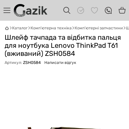
Каталог
Комп'ютерна техніка
Комп'ютерні запчастини
Ш
GAZIK
AI
Шлейф тачпада та відбитка пальця
Онлайн · пошук техніки
для ноутбука Lenovo ThinkPad T61
(вживаний) ZSH0584
Привіт! 👋 Я Gazik AI — допоможу
підібрати вживану комп'ютерну техніку.
Артикул:
ZSH0584
Написати відгук
Що шукаєш?