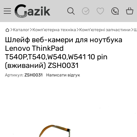
Каталог
Комп'ютерна техніка
Комп'ютерні запчастини
Ш
GAZIK
AI
Шлейф веб-камери для ноутбука
Онлайн · пошук техніки
Lenovo ThinkPad
T540P,T540,W540,W541 10 pin
Привіт! 👋 Я Gazik AI — допоможу
підібрати вживану комп'ютерну техніку.
(вживаний) ZSH0031
Що шукаєш?
Артикул:
ZSH0031
Написати відгук