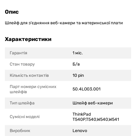
Опис
Шлейф для з'єдняння веб-камери та материнської плати
Характеристики
Гарантія
1 міс.
Стан товару
Б/в
Кількість контактів
10 pin
Парт номери сумісних
50.4LO03.001
шлейфів
Тип шлейфа
Шлейф веб-камери
ThinkPad
Сумісні моделi
T540P,T540,W540,W541
Виробник
Lenovo