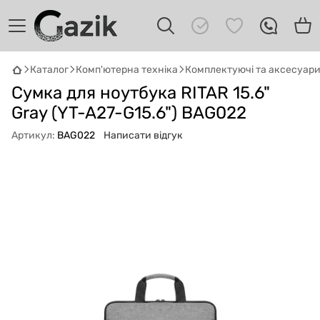
Каталог
Комп'ютерна техніка
Комплектуючі та аксесуар
GAZIK
AI
Сумка для ноутбука RITAR 15.6"
Онлайн · пошук техніки
Gray (YT-A27-G15.6") BAG022
Привіт! 👋 Я Gazik AI — допоможу
Артикул:
BAG022
Написати відгук
підібрати вживану комп'ютерну техніку.
Що шукаєш?