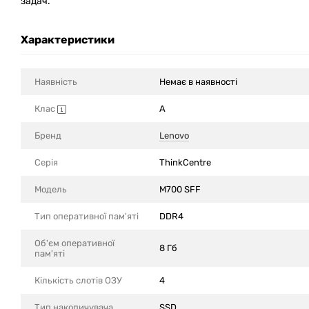
задач.
Характеристики
Наявність
Немає в наявності
Клас
A
Бренд
Lenovo
Серія
ThinkCentre
Модель
M700 SFF
Тип оперативної пам'яті
DDR4
Об'єм оперативної
8 Гб
пам'яті
Кількість слотів ОЗУ
4
Тип накопичувача
SSD