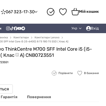
067 323-17-30
Мій кошик
Вхід
и
Укр
ехніка
Комп'ютери
Комп'ютери Lenovo
SFF Intel Core i5 (i5-6400) 8 Гб 180 Гб SSD ( Клас A)
 ThinkCentre M700 SFF Intel Core i5 (i5-
 (
Клас
A) CNB0723551
723551
Порівняти
В бажання
иться
Гарантія
Повернення