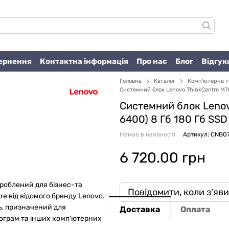
вернення
Контактна інформація
Про нас
Блог
Відгук
Головна
Каталог
Комп'ютерна т
Системний блок Lenovo ThinkCentre M700 
Системний блок Lenovo
6400) 8 Гб 180 Гб SSD
Немає в наявності
Артикул: CNB0
6 720.00 грн
зроблений для бізнес-та
Повідомити, коли з'яв
re від відомого бренду Lenovo.
ь, призначений для
Доставка
Оплата
рограм та інших комп'ютерних