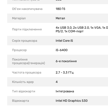
Об'єм накопичувача
180 Гб
Матеріал
Метал
4x USB 3.0, 2x USB 2.0, 1x VGA, 1x D
Порти підключення
PS/2, 1x COM-порт
Серія процесора
Intel Core i5
Процесор
i5-6400
Покоління
6-е покоління
процесора(генерація)
Частота процесора
2,7 - 3,3 ГГц
Кількість ядер
4
Тип відеокарти
Інтегрована
Відеокарта
Intel HD Graphics 530