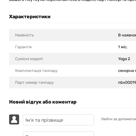
Характеристики
Наявність
В наявно
Гарантія
1 міс.
Сумісні моделi
Yoga 2
Комплектація тачпаду
сенорна 
Парт номер тачпаду
nbx0001
Новий відгук або коментар
Увійти за допомого