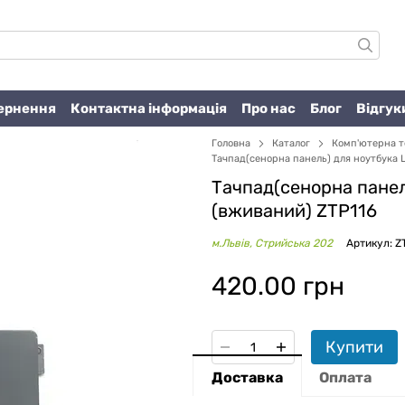
вернення
Контактна інформація
Про нас
Блог
Відгук
Головна
Каталог
Комп'ютерна т
Тачпад(сенорна панель) для ноутбука 
Тачпад(сенорна панел
(вживаний) ZTP116
м.Львів, Стрийська 202
Артикул: Z
420.00 грн
Купити
Доставка
Оплата