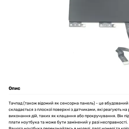
Опис
Тачпад (також відомий як сенсорна панель) - це вбудований 
складається з плоскої поверхні з датчиками, які реагують на 
виконання дій, таких як клацання або прокручування. Він п
плати ноутбука та може бути замінений у разі несправності
Вашого ноутбука переконайтесь в моделі, парт номері та крі