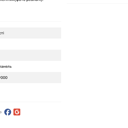
сті
панель
9000
ю