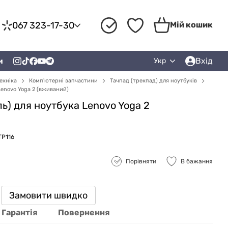
067 323-17-30
Мій кошик
Вхід
и
Укр
ехніка
Комп'ютерні запчастини
Тачпад (трекпад) для ноутбуків
Lenovo Yoga 2 (вживаний)
ь) для ноутбука Lenovo Yoga 2
TP116
Порівняти
В бажання
Замовити швидко
Гарантія
Повернення