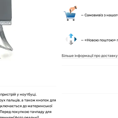
— С
амовивіз з нашо
— «Новою поштою» по
Більше інформації про доставку
пристрій у ноутбуці,
рух пальців, а також кнопок для
ідключається до материнської
. Перед покупкою тачпаду для
пленням(фото реальні).