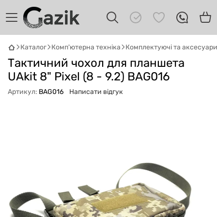
Каталог
Комп'ютерна техніка
Комплектуючі та аксесуар
GAZIK
AI
Тактичний чохол для планшета
Онлайн · пошук техніки
UAkit 8" Pixel (8 - 9.2) BAG016
Привіт! 👋 Я Gazik AI — допоможу
Артикул:
BAG016
Написати відгук
підібрати вживану комп'ютерну техніку.
Що шукаєш?