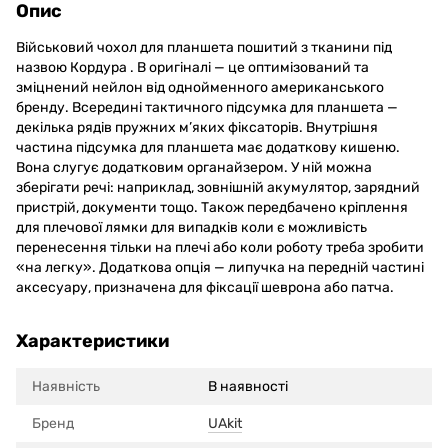
Опис
Військовий чохол для планшета пошитий з тканини під
назвою Кордура . В оригіналі — це оптимізований та
зміцнений нейлон від однойменного американського
бренду. Всередині тактичного підсумка для планшета —
декілька рядів пружних м’яких фіксаторів. Внутрішня
частина підсумка для планшета має додаткову кишеню.
Вона слугує додатковим органайзером. У ній можна
зберігати речі: наприклад, зовнішній акумулятор, зарядний
пристрій, документи тощо. Також передбачено кріплення
для плечової лямки для випадків коли є можливість
перенесення тільки на плечі або коли роботу треба зробити
«на легку». Додаткова опція — липучка на передній частині
аксесуару, призначена для фіксації шеврона або патча.
Характеристики
Наявність
В наявності
Бренд
UAkit