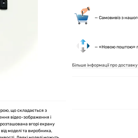
— С
амовивіз з нашо
— «Новою поштою» по
Більше інформації про доставку
рою, що складається з
лення відео-зображення і
 розташована вгорі екрану
від моделі та виробника,
ивості. Деякі моделі можуть