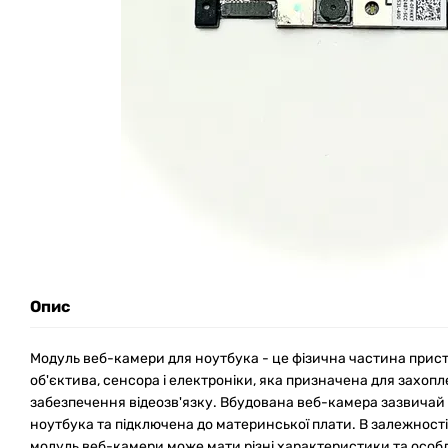
Опис
Модуль веб-камери для ноутбука - це фізична частина прист
об'єктива, сенсора і електроніки, яка призначена для захоп
забезпечення відеозв'язку. Вбудована веб-камера зазвичай
ноутбука та підключена до материнської плати. В залежності 
модуль веб-камери може мати різні характеристики та особл