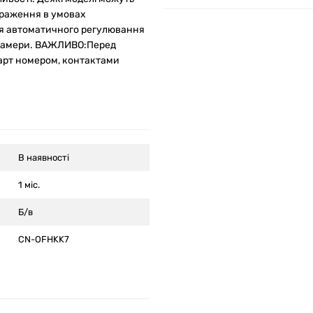
ображення в умовах
ля автоматичного регулювання
ід камери. ВАЖЛИВО:Перед
парт номером, контактами
В наявності
1 міс.
Б/в
CN-OFHKK7