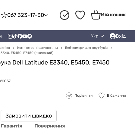
067 323-17-30
Мій кошик
Вхід
и
Укр
ехніка
Комп'ютерні запчастини
Веб-камери для ноутбуків
 E3340, E5450, E7450 (вживаний)
ка Dell Latitude E3340, E5450, E7450
ZWC057
Порівняти
В бажання
Замовити швидко
Гарантія
Повернення