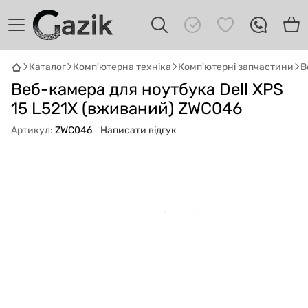
Каталог
Комп'ютерна техніка
Комп'ютерні запчастини
В
GAZIK
AI
Веб-камера для ноутбука Dell XPS
Онлайн · пошук техніки
15 L521X (вживаний) ZWC046
Привіт! 👋 Я Gazik AI — допоможу
Артикул:
ZWC046
Написати відгук
підібрати вживану комп'ютерну техніку.
Що шукаєш?