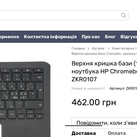
вернення
Контактна інформація
Про нас
Блог
Відгук
Головна
Каталог
Комп'ютерна т
Верхня кришка бази (топкейс, кришка к
Верхня кришка бази (
ноутбука HP Chromebo
ZKR0107
Немає в наявності
Артикул: ZKR0
462.00 грн
Повідомити, коли з'яв
Доставка
Оплата