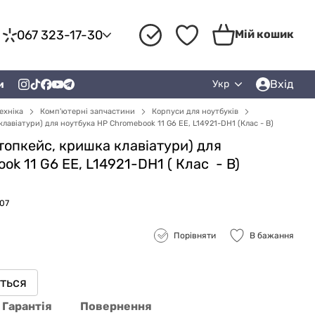
067 323-17-30
Мій кошик
Вхід
и
Укр
ехніка
Комп'ютерні запчастини
Корпуси для ноутбуків
лавіатури) для ноутбука HP Chromebook 11 G6 EE, L14921-DH1 (Клас - B)
топкейс, кришка клавіатури) для
ok 11 G6 EE, L14921-DH1 (
Клас
- B)
107
Порівняти
В бажання
иться
Гарантія
Повернення