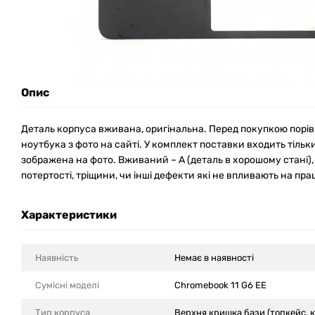
Опис
Деталь корпуса вживана, оригінальна. Перед покупкою порі
ноутбука з фото на сайті. У комплект поставки входить тільк
зображена на фото. Вживаний – А (деталь в хорошому стані)
потертості, тріщини, чи інші дефекти які не впливають на прац
Характеристики
Наявність
Немає в наявності
Сумісні моделi
Chromebook 11 G6 EE
Тип корпуса
Верхня кришка бази (топкейс, 