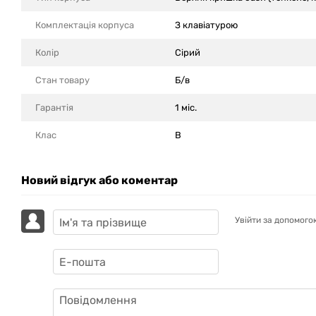
Комплектація корпуса
З клавіатурою
Колір
Сірий
Стан товару
Б/в
Гарантія
1 міс.
Клас
B
Новий відгук або коментар
Увійти за допомого