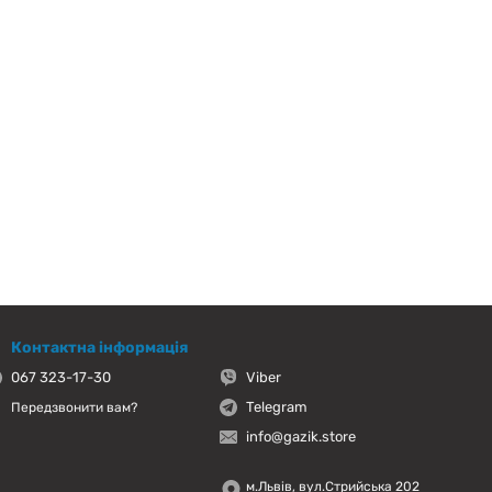
Контактна інформація
067 323-17-30
Viber
Telegram
Передзвонити вам?
info@gazik.store
м.Львів, вул.Стрийська 202