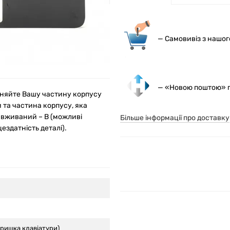
— С
амовивіз з нашо
— «Новою поштою» по
вняйте Вашу частину корпусу
и та частина корпусу, яка
, вживаний – В (можливі
Більше інформації про доставку
ездатність деталі).
кришка клавіатури)