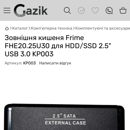
Каталог
Комп'ютерна техніка
Комплектуючі та аксесуар
GAZIK
AI
Зовнішня кишеня Frime
Онлайн · пошук техніки
FHE20.25U30 для HDD/SSD 2.5"
USB 3.0 KP003
Привіт! 👋 Я Gazik AI — допоможу
підібрати вживану комп'ютерну техніку.
Артикул:
KP003
Написати відгук
Що шукаєш?