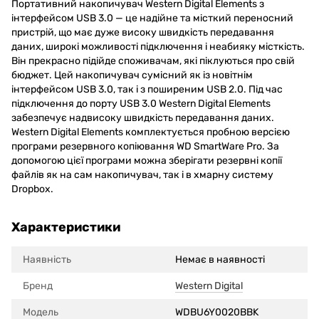
Портативний накопичувач Western Digital Elements з
інтерфейсом USB 3.0 — це надійне та місткий переносний
пристрій, що має дуже високу швидкість передавання
даних, широкі можливості підключення і неабияку місткість.
Він прекрасно підійде споживачам, які піклуються про свій
бюджет. Цей накопичувач сумісний як із новітнім
інтерфейсом USB 3.0, так і з поширеним USB 2.0. Під час
підключення до порту USB 3.0 Western Digital Elements
забезпечує надвисоку швидкість передавання даних.
Western Digital Elements комплектується пробною версією
програми резервного копіювання WD SmartWare Pro. За
допомогою цієї програми можна зберігати резервні копії
файлів як на сам накопичувач, так і в хмарну систему
Dropbox.
Характеристики
Наявність
Немає в наявності
Бренд
Western Digital
Модель
WDBU6Y0020BBK