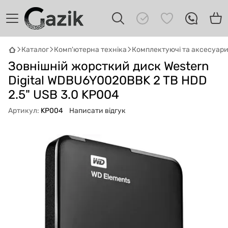
Каталог
Комп'ютерна техніка
Комплектуючі та аксесуар
GAZIK
AI
Зовнішній жорсткий диск Western
Онлайн · пошук техніки
Digital WDBU6Y0020BBK 2 TB HDD
2.5" USB 3.0 KP004
Привіт! 👋 Я Gazik AI — допоможу
підібрати вживану комп'ютерну техніку.
Артикул:
KP004
Написати відгук
Що шукаєш?