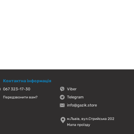
Контактна інформація
067 323-17-30
Viber
Telegram
Передзвонити вам?
info@gazik.store
м.Львів, вул.Стрийська 202
Мапа проїзду