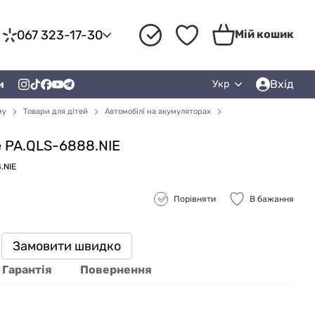
067 323-17-30
Мій кошик
Вхід
и
Укр
му
Товари для дітей
Автомобілі на акумуляторах
e PA.QLS-6888.NIE
.NIE
Порівняти
В бажання
Замовити швидко
Гарантія
Повернення