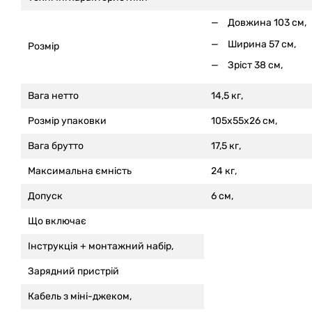
Довжина 103 см,
Ширина 57 см,
Розмір
Зріст 38 см,
Вага нетто
14,5 кг,
Розмір упаковки
105x55x26 см,
Вага брутто
17,5 кг,
Максимальна ємність
24 кг,
Допуск
6 см,
Що включає
Інструкція +
монтажний набір,
Зарядний пристрій
Кабель з міні-джеком,