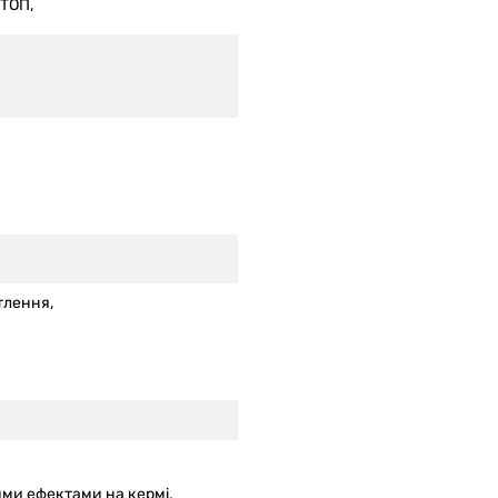
ТОП,
тлення,
ими ефектами на кермі
,