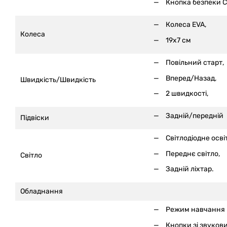
Кнопка безпеки С
Колеса EVA,
Колеса
19x7 см
Повільний старт,
Вперед/Назад,
Швидкість/Швидкість
2 швидкості,
Задній/передній
Підвіски
Світлодіодне осві
Переднє світло,
Світло
Задній ліхтар.
Обладнання
Режим навчання
Кнопки зі звуков