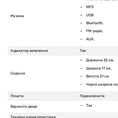
MP3
USB
Музика
Bluetooth,
FM-радіо,
AUX,
Індикатор живлення
Так
Довжина 32 см,
Ширина 17 см,
Сидіння
Висота 21 см
Чорне шкіряне си
Почати
Переключити
Так
Відчиніть двері
Технічні характеристики