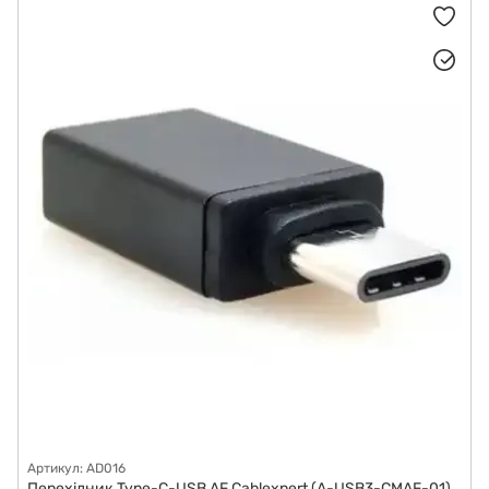
Хаби і кардридери
Сумки, рюкзаки та чохли для ноутбуків
Артикул: AD016
Перехідник Type-C-USB AF Cablexpert (A-USB3-CMAF-01)