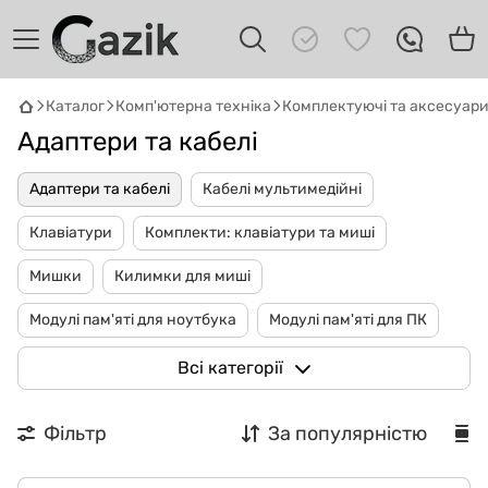
Каталог
Комп'ютерна техніка
Комплектуючі та аксесуар
Адаптери та кабелі
Адаптери та кабелі
Кабелі мультимедійні
Клавіатури
Комплекти: клавіатури та миші
GAZIK
AI
Мишки
Килимки для миші
Онлайн · пошук техніки
Модулі пам'яті для ноутбука
Модулі пам'яті для ПК
Привіт! 👋 Я Gazik AI — допоможу
Накопичувачі SSD
Жорсткі диски
Всі категорії
підібрати вживану комп'ютерну техніку.
Що шукаєш?
Кишені і док-станції для жорстких дисків
Фільтр
За популярністю
USB флешки
Акустичні системи
Веб-камери