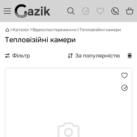
GAZIK
AI
Каталог
Відеоспостереження
Тепловізійні камери
Онлайн · пошук техніки
Тепловізійні камери
Привіт! 👋 Я Gazik AI — допоможу
Фільтр
За популярністю
підібрати вживану комп'ютерну техніку.
Що шукаєш?