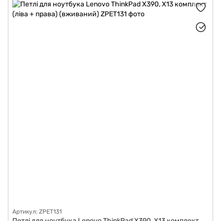
Роз'єми живлення для ноутбуків
Матриці (дисплеї) для ноутбуків
Корпуси для ноутбуків
Додаткові плати
Системи охолодження для ноутбуків
Материнські плати для ноутбуків
Тачпад (трекпад) для ноутбуків
Шлейфи
Підставки для монітора
Артикул: ZPET131
Петлі для ноутбука Lenovo ThinkPad X390, X13 комплект