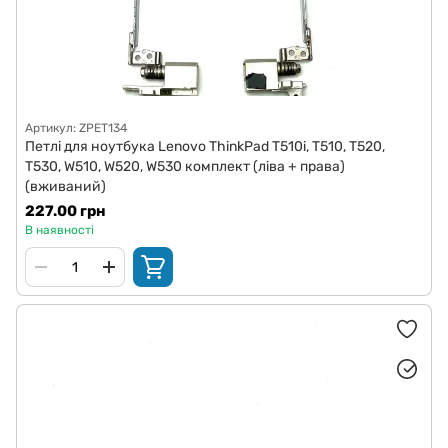
Артикул: ZPET134
Петлі для ноутбука Lenovo ThinkPad T510i, T510, T520,
T530, W510, W520, W530 комплект (ліва + права)
(вживаний)
227.00 грн
В наявності