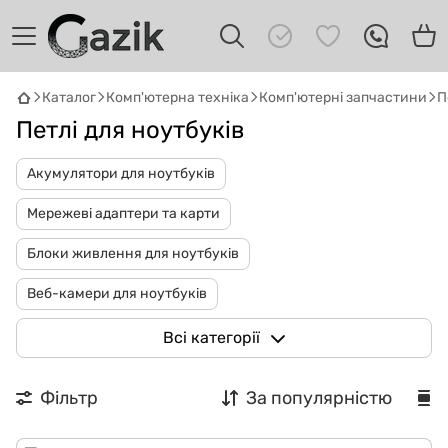
Каталог
Комп'ютерна техніка
Комп'ютерні запчастини
П
Петлі для ноутбуків
Акумулятори для ноутбуків
Мережеві адаптери та карти
Блоки живлення для ноутбуків
GAZIK
AI
Онлайн · пошук техніки
Веб-камери для ноутбуків
Привіт! 👋 Я Gazik AI — допоможу
Вентилятори для ноутбуків
Клавіатури для ноутбуків
Всі категорії
підібрати вживану комп'ютерну техніку.
Що шукаєш?
Петлі для ноутбуків
Процесори
Фільтр
За популярністю
Динаміки для ноутбука