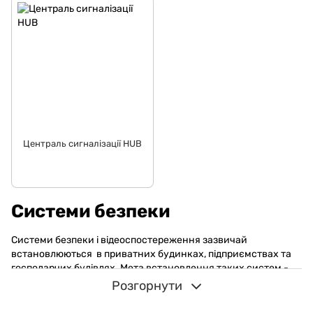
Централь сигналізації HUB
Системи безпеки
Системи безпеки і відеоспостереження зазвичай
встановлюються в приватних будинках, підприємствах та
господарчих будівлях. Мета встановлення таких систем -
захист будівель та приміщень від крадіжок та вторгнень. Такі
Розгорнути
системи мають комплексне обладнання для захисту:
відеоспостереження, датчики руху та тепла, а також