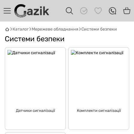
GAZIK
AI
Каталог
Мережеве обладнання
Системи безпеки
Онлайн · пошук техніки
Системи безпеки
Привіт! 👋 Я Gazik AI — допоможу
підібрати вживану комп'ютерну техніку.
Що шукаєш?
Датчики сигналізації
Комплекти сигналізації