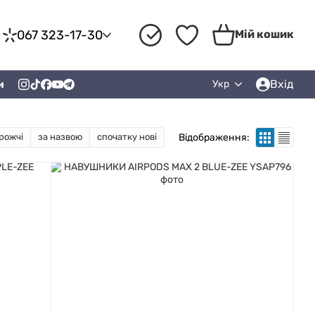
067 323-17-30
Мій кошик
Вхід
и
Укр
Відображення:
рожчі
за назвою
спочатку нові