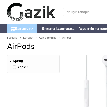
Перейти до основного контенту
Каталог
Оплата і доставка
Гарантія та по
Головна
Каталог
Apple техніка
AirPods
AirPods
Бренд
Apple
6