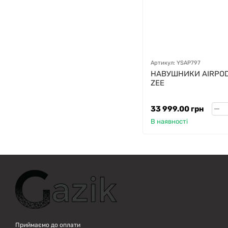
GAZIK
AI
Онлайн · пошук техніки
Артикул: YSAP797
Привіт! 👋 Я Gazik AI — допоможу
НАВУШНИКИ AIRPODS
підібрати вживану комп'ютерну
ZEE
техніку. Що шукаєш?
33 999.00 грн
В наявності
Приймаємо до оплати