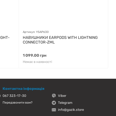
Артикул: YSAP630
IGHT-
НАВУШНИКИ EARPODS WITH LIGHTNING
CONNECTOR-ZML
1 099.00 грн
Немає в наявності
Контактна інформація
067 323-17-30
Viber
Telegram
Передзвонити вам?
info@gazik.store