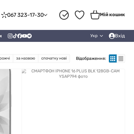
067 323-17-30
Мій кошик
Вхід
и
Укр
Відображення:
рожчі
за назвою
спочатку нові