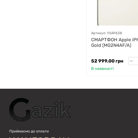
GAZIK
AI
Онлайн · пошук техніки
Артикул: YSAP638
Привіт! 👋 Я Gazik AI — допоможу
СМАРТФОН Apple iPh
підібрати вживану комп'ютерну
Gold (MG2N4AF/A)
техніку. Що шукаєш?
52 999.00 грн
В наявності
Приймаємо до оплати