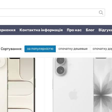
вернення
Контактна інформація
Про нас
Блог
Відгук
Сортування:
за популярністю
спочатку дешевше
спочатку до