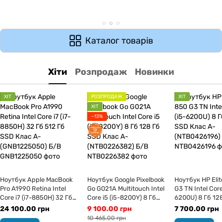
Каталог товарів
Хіти
Розпродаж
Новинки
ХІТ
РОЗПРОДАЖ
ХІТ
ХІТ
−13%
Ноутбук Apple MacBook
Ноутбук Google Pixelbook
Ноутбук HP Eli
Pro A1990 Retina Intel
Go G021A Multitouch Intel
G3 TN Intel Core
Core i7 (i7-8850H) 32 Гб
Core i5 (i5-8200Y) 8 Гб
6200U) 8 Гб 12
512 Гб SSD Клас A-
128 Гб SSD Клас A-
Клас A- (NTB04
24 100.00 грн
9 100.00 грн
7 700.00 грн
(GNB1225050) Б/В
(NTB0226382) Б/В
В
10 465.00 грн