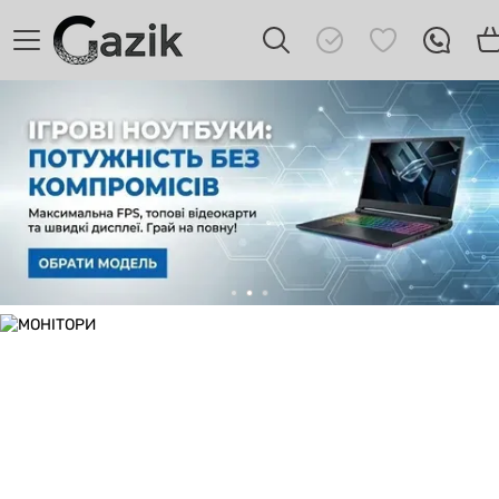
GAZIK
AI
Онлайн · пошук техніки
Привіт! 👋 Я Gazik AI — допоможу
підібрати вживану комп'ютерну техніку.
Що шукаєш?