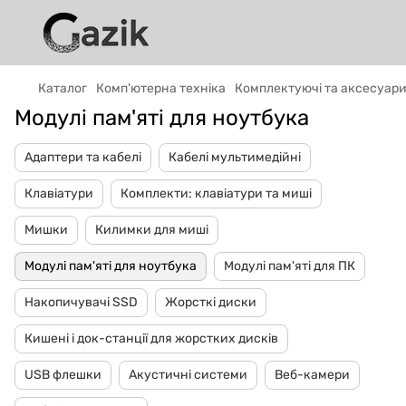
Каталог
Комп'ютерна техніка
Комплектуючі та аксесуар
Модулі пам'яті для ноутбука
Адаптери та кабелі
Кабелі мультимедійні
GAZIK
AI
Клавіатури
Комплекти: клавіатури та миші
Онлайн · пошук техніки
Мишки
Килимки для миші
Привіт! 👋 Я Gazik AI — допоможу
підібрати вживану комп'ютерну техніку.
Модулі пам'яті для ноутбука
Модулі пам'яті для ПК
Що шукаєш?
Накопичувачі SSD
Жорсткі диски
Кишені і док-станції для жорстких дисків
USB флешки
Акустичні системи
Веб-камери