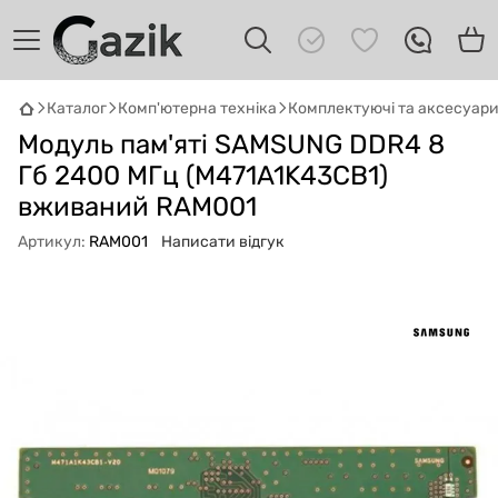
Каталог
Комп'ютерна техніка
Комплектуючі та аксесуар
GAZIK
AI
Модуль пам'яті SAMSUNG DDR4 8
Онлайн · пошук техніки
Гб 2400 МГц (M471A1K43CB1)
Привіт! 👋 Я Gazik AI — допоможу
вживаний RAM001
підібрати вживану комп'ютерну техніку.
Артикул:
RAM001
Написати відгук
Що шукаєш?