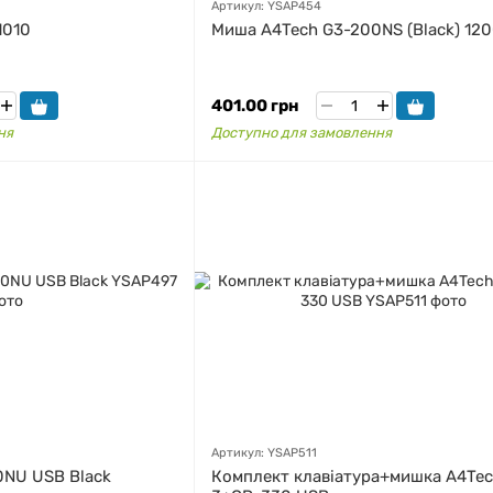
Артикул: YSAP454
1010
Миша A4Tech G3-200NS (Black) 120
401.00 грн
ня
Доступно для замовлення
Артикул: YSAP511
NU USB Black
Комплект клавіатура+мишка A4Tec