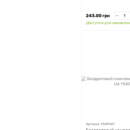
243.00 грн
Доступно для замовлен
GAZIK
AI
Онлайн · пошук техніки
Артикул: YSAP447
Привіт! 👋 Я Gazik AI — допоможу