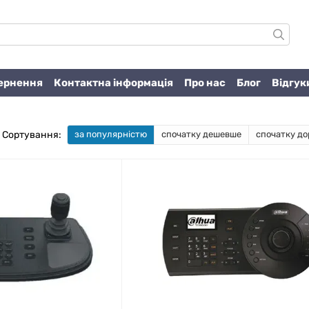
вернення
Контактна інформація
Про нас
Блог
Відгук
Сортування:
за популярністю
спочатку дешевше
спочатку до