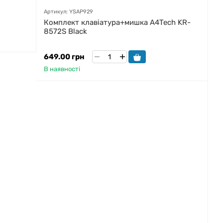
Артикул: YSAP929
Комплект клавіатура+мишка A4Tech KR-
8572S Black
649.00 грн
В наявності