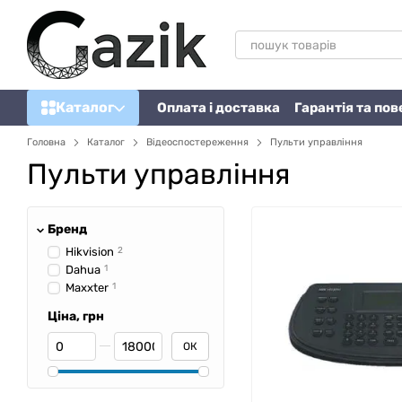
Перейти до основного контенту
Каталог
Оплата і доставка
Гарантія та по
Головна
Каталог
Відеоспостереження
Пульти управління
Пульти управління
Бренд
Hikvision
2
Dahua
1
Maxxter
1
Ціна, грн
Від Ціна, грн
До Ціна, грн
ОК