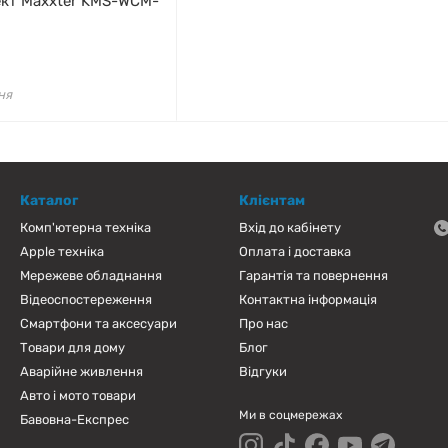
кт Maxxter KMS-WCM-
ня
Каталог
Клієнтам
Комп'ютерна техніка
Вхід до кабінету
Apple техніка
Оплата і доставка
Мережеве обладнання
Гарантія та повернення
Відеоспостереження
Контактна інформація
Смартфони та аксесуари
Про нас
Товари для дому
Блог
Аварійне живлення
Відгуки
Авто і мото товари
Ми в соцмережах
Бавовна-Експрес