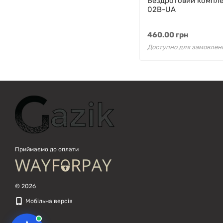
Бездротовий компле
підібрати вживану комп'ютерну
02B-UA
техніку. Що шукаєш?
460.00 грн
Доступно для замовлен
Приймаємо до оплати
© 2026
Мобільна версія