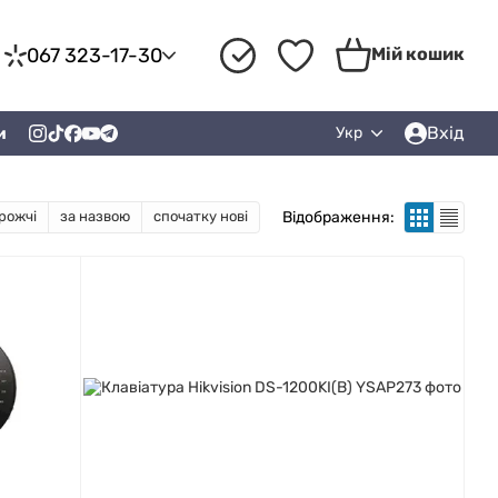
067 323-17-30
Мій кошик
Вхід
и
Укр
Відображення:
рожчі
за назвою
спочатку нові