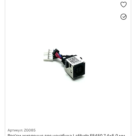
Роз'єми живлення для ноутбуків
Матриці (дисплеї) для ноутбуків
Корпуси для ноутбуків
Додаткові плати
Системи охолодження для ноутбуків
Материнські плати для ноутбуків
Тачпад (трекпад) для ноутбуків
Шлейфи
Підставки для монітора
Артикул: ZG085
Роз'єм живлення для ноутбука Latitude E5450 7.4x5.0 мм