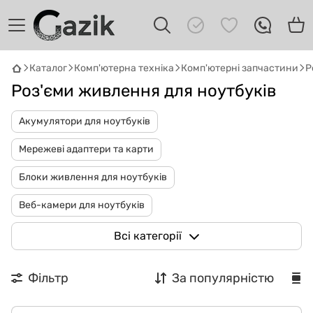
Каталог
Комп'ютерна техніка
Комп'ютерні запчастини
Р
Роз'єми живлення для ноутбуків
Акумулятори для ноутбуків
Мережеві адаптери та карти
Блоки живлення для ноутбуків
GAZIK
AI
Онлайн · пошук техніки
Веб-камери для ноутбуків
Привіт! 👋 Я Gazik AI — допоможу
Вентилятори для ноутбуків
Клавіатури для ноутбуків
Всі категорії
підібрати вживану комп'ютерну техніку.
Що шукаєш?
Петлі для ноутбуків
Процесори
Фільтр
За популярністю
Динаміки для ноутбука