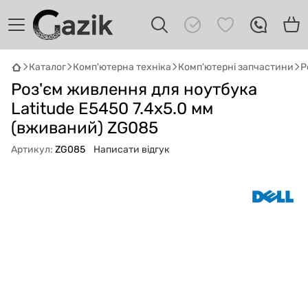
Каталог
Комп'ютерна техніка
Комп'ютерні запчастини
Р
GAZIK
AI
Роз'єм живлення для ноутбука
Онлайн · пошук техніки
Latitude E5450 7.4x5.0 мм
(вживаний) ZG085
Привіт! 👋 Я Gazik AI — допоможу
підібрати вживану комп'ютерну техніку.
Артикул:
ZG085
Написати відгук
Що шукаєш?