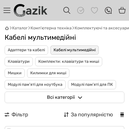
Каталог
Комп'ютерна техніка
Комплектуючі та аксесуар
Кабелі мультимедійні
Адаптери та кабелі
Кабелі мультимедійні
Клавіатури
Комплекти: клавіатури та миші
GAZIK
AI
Мишки
Килимки для миші
Онлайн · пошук техніки
Модулі пам'яті для ноутбука
Модулі пам'яті для ПК
Привіт! 👋 Я Gazik AI — допоможу
Накопичувачі SSD
Жорсткі диски
Всі категорії
підібрати вживану комп'ютерну техніку.
Що шукаєш?
Кишені і док-станції для жорстких дисків
Фільтр
За популярністю
USB флешки
Акустичні системи
Веб-камери