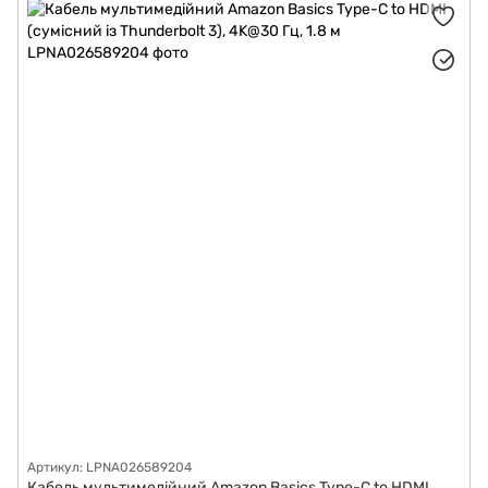
Хаби і кардридери
Сумки, рюкзаки та чохли для ноутбуків
Артикул: LPNA026589204
Кабель мультимедійний Amazon Basics Type-C to HDMI