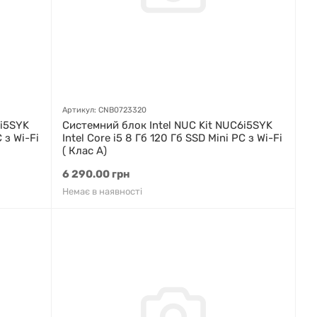
Артикул: CNB0723320
6i5SYK
Системний блок Intel NUC Kit NUC6i5SYK
 з Wi-Fi
Intel Core i5 8 Гб 120 Гб SSD Mini PC з Wi-Fi
( Клас A)
6 290.00 грн
Немає в наявності