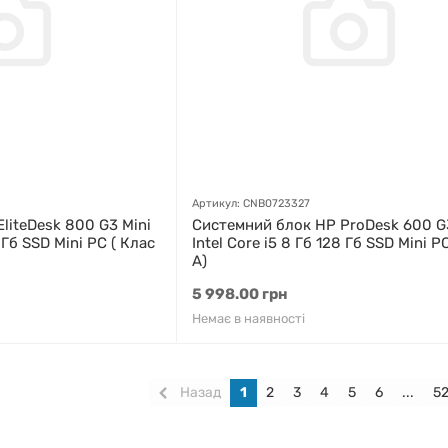
Артикул: CNB0723327
liteDesk 800 G3 Mini
Системний блок HP ProDesk 600 G
8 Гб SSD Mini PC ( Клас
Intel Core i5 8 Гб 128 Гб SSD Mini P
A)
5 998.00 грн
Немає в наявності
Назад
1
2
3
4
5
6
...
5