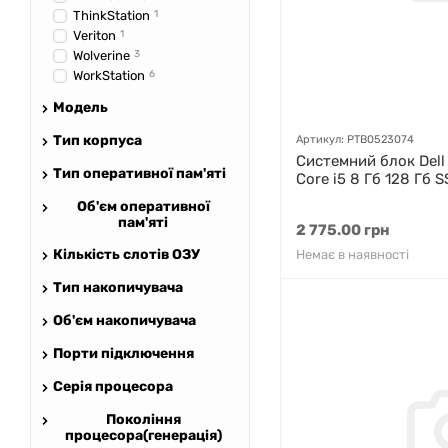
ThinkStation
1
Veriton
1
Wolverine
3
WorkStation
6
Модель
Тип корпуса
Артикул: PTB0523074
Системний блок Dell 
Тип оперативної пам'яті
Core i5 8 Гб 128 Гб S
Об'єм оперативної
пам'яті
2 775.00 грн
Кількість слотів ОЗУ
Немає в наявності
Тип накопичувача
Об'єм накопичувача
Порти підключення
Серія процесора
Покоління
процесора(генерація)