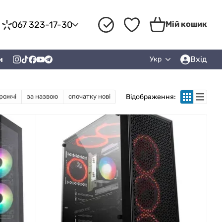
067 323-17-30
Мій кошик
Вхід
и
Укр
Відображення:
рожчі
за назвою
спочатку нові