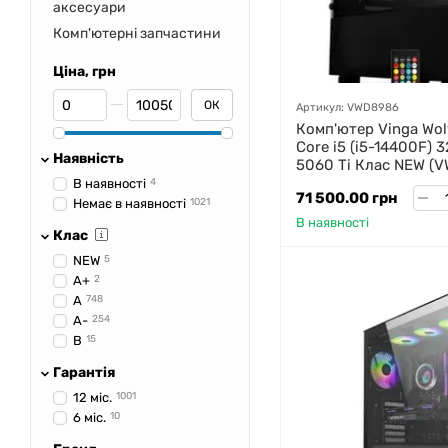
аксесуари
Комп'ютерні запчастини
Ціна, грн
Від Ціна, грн
До Ціна, грн
ОК
Артикул: VWD8986
Комп'ютер Vinga Wolv
Core i5 (i5-14400F) 
Наявність
5060 Ti Клас NEW (
В наявності
4
71 500.00 грн
Немає в наявності
1021
В наявності
Клас
NEW
5
A+
2
A
748
A-
254
B
15
Гарантія
12 міс.
1001
6 міс.
10