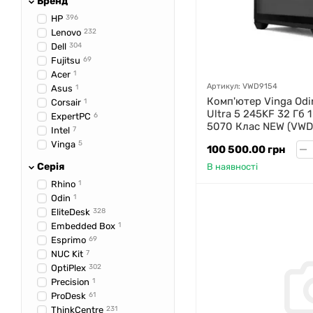
Бренд
HP
396
Lenovo
232
Dell
304
Fujitsu
69
Acer
1
Артикул: VWD9154
Asus
1
Комп'ютер Vinga Odin
Corsair
1
Ultra 5 245KF 32 Гб 
ExpertPC
6
5070 Клас NEW (VWD
Intel
7
Vinga
5
100 500.00 грн
Серія
В наявності
Rhino
1
Odin
1
EliteDesk
328
Embedded Box
1
Esprimo
69
NUC Kit
7
OptiPlex
302
Precision
1
ProDesk
61
ThinkCentre
231