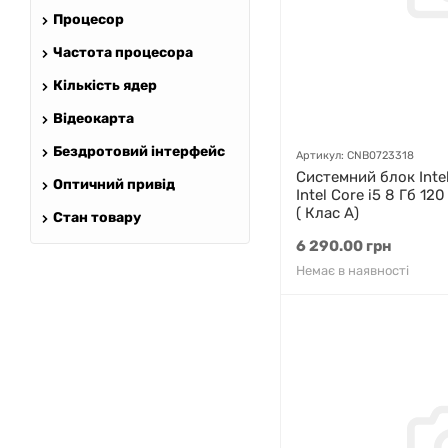
Процесор
Частота процесора
Кількість ядер
Відеокарта
Бездротовий інтерфейс
Артикул: CNB0723318
Системний блок Inte
Оптичний привід
Intel Core i5 8 Гб 12
( Клас A)
Стан товару
6 290.00 грн
Немає в наявності