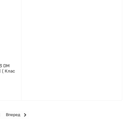
3 DM
C ( Клас
2
Вперед