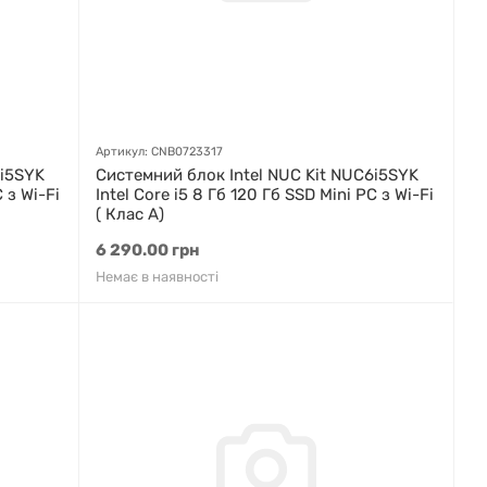
Артикул: CNB0723317
6i5SYK
Системний блок Intel NUC Kit NUC6i5SYK
 з Wi-Fi
Intel Core i5 8 Гб 120 Гб SSD Mini PC з Wi-Fi
( Клас A)
6 290.00 грн
Немає в наявності