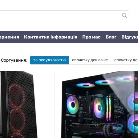
вернення
Контактна інформація
Про нас
Блог
Відгук
Сортування:
за популярністю
спочатку дешевше
спочатку до