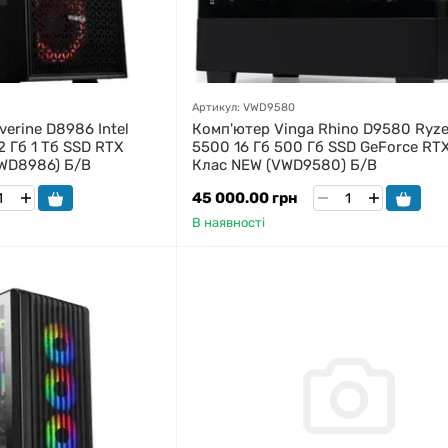
Артикул: VWD9580
erine D8986 Intel
Комп'ютер Vinga Rhino D9580 Ryze
32 Гб 1 Тб SSD RTX
5500 16 Гб 500 Гб SSD GeForce RT
VWD8986) Б/В
Клас NEW (VWD9580) Б/В
45 000.00 грн
В наявності