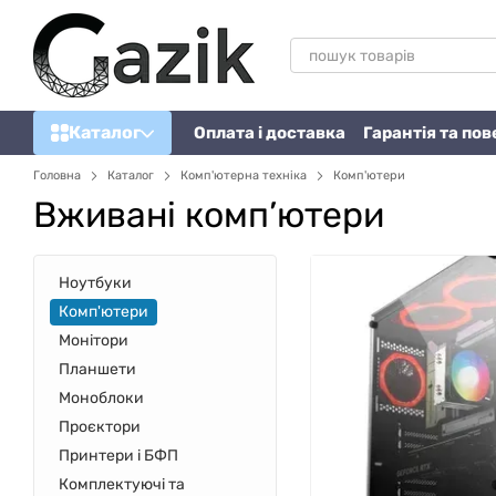
Перейти до основного контенту
Каталог
Оплата і доставка
Гарантія та по
Головна
Каталог
Комп'ютерна техніка
Комп'ютери
Вживані комп’ютери
Ноутбуки
Комп'ютери
Монітори
Планшети
Моноблоки
Проєктори
Принтери і БФП
Комплектуючі та