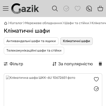
Каталог
Мережеве обладнання
Шафи та стійки
Клімати
GAZIK
AI
Кліматичні шафи
Онлайн · пошук техніки
Антивандальні шафи та ящики
Кліматичні шафи
Привіт! 👋 Я Gazik AI — допоможу
Телекомунікаційні шафи та стійки
підібрати вживану комп'ютерну техніку.
Що шукаєш?
Фільтр
За популярністю