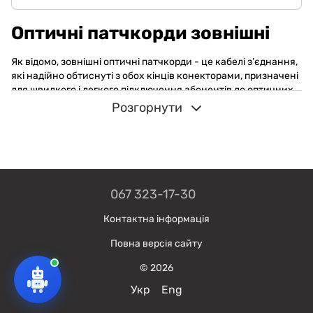
Оптичні патчкорди зовнішні
Як відомо, зовнішні оптичні патчкорди - це кабелі з’єднання,
які надійно обтиснуті з обох кінців конекторами, призначені
для швидкого і легкого підключення абонентів до оптичних
мереж (PON, FTTH та інші).
Розгорнути
В каталозі інтернет-магазину Gazik представлений широкий
асортимент оптоволоконних патчкордів для зовнішньої
інсталяції, в залежності від довжини кабелю, типу
конекторів та шліфування, тому оптичні патчкорди зовнішні
купити легко та просто.
067 323-17-30
Для чого використовують
Контактна інформація
Основне призначення зовнішніх патчкордів - створення
локальної мережі у підприємстві, офісі, квартирі. На відміну
Повна версія сайту
від звичайних патчкордів, цей тип оптоволоконних кабелів
призначений для зовнішніх і внутрішніх інсталяцій.
© 2026
Діелектрична конструкція дозволяє підвішувати кабель на
Укр
Eng
опорах ліній електропедеачі .
Характеристики патчкордів зовнішніх