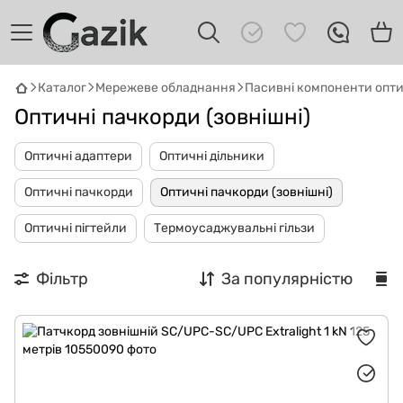
Каталог
Мережеве обладнання
Пасивні компоненти опт
Оптичні пачкорди (зовнішні)
GAZIK
AI
Онлайн · пошук техніки
Оптичні адаптери
Оптичні дільники
Оптичні пачкорди
Оптичні пачкорди (зовнішні)
Привіт! 👋 Я Gazik AI — допоможу
підібрати вживану комп'ютерну техніку.
Оптичні пігтейли
Термоусаджувальні гільзи
Що шукаєш?
Фільтр
За популярністю