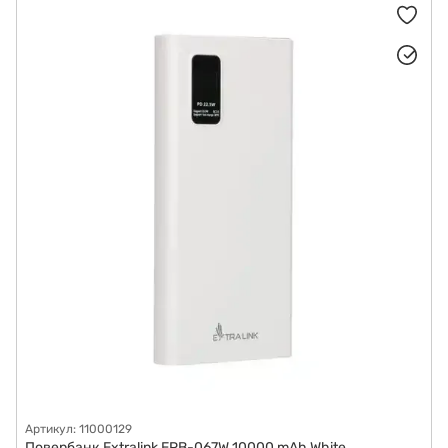
Портативна електроніка
Смарт-годинники
Мобільні телефони
Артикул: 11000129
Повербанк Extralink EPB-067W 10000 mAh White