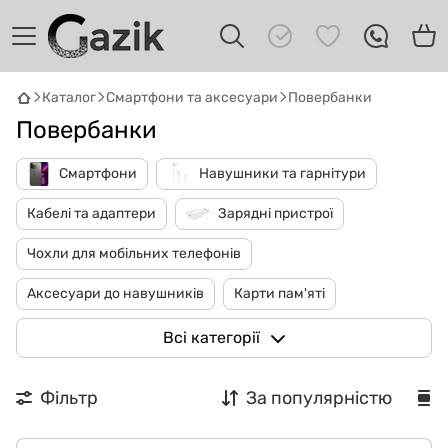
Каталог
Смартфони та аксесуари
Повербанки
Повербанки
GAZIK
AI
Онлайн · пошук техніки
Смартфони
Навушники та гарнітури
Привіт! 👋 Я Gazik AI — допоможу
Кабелі та адаптери
Зарядні пристрої
підібрати вживану комп'ютерну техніку.
Що шукаєш?
Чохли для мобільних телефонів
Аксесуари до навушників
Карти пам'яті
Захисні плівки та скло
Повербанки
Всі категорії
Ремінці для смарт-годинників
Стилуси та аксесуари
Фільтр
За популярністю
Зарядний пристрій для AA акумуляторів