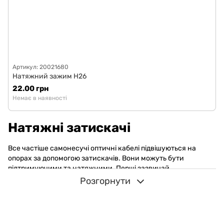
Артикул: 20021680
Натяжний зажим H26
22.00 грн
Немає в наявності
Натяжні затискачі
Все частіше самонесучі оптичні кабелі підвішуються на
опорах за допомогою затискачів. Вони можуть бути
підтримуючими та натяжними. Перші зазвичай
застосовуються на проміжних опорах, на який і фіксується
Розгорнути
кабель без провисання. Можна натяжні затискачі купити,
щоб прокласти кабельні лінії повітрям. Тож кабель буде
утримуватися натягнутим.
Якщо ви бажаєте затискач анкерний натяжний замовити за