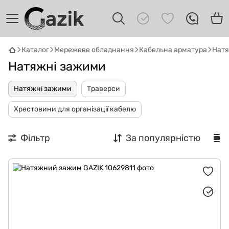
Каталог
Мережеве обладнання
Кабельна арматура
Натя
Натяжні зажими
GAZIK
AI
Онлайн · пошук техніки
Натяжні зажими
Траверси
Хрестовини для організації кабелю
Привіт! 👋 Я Gazik AI — допоможу
підібрати вживану комп'ютерну техніку.
Що шукаєш?
Фільтр
За популярністю