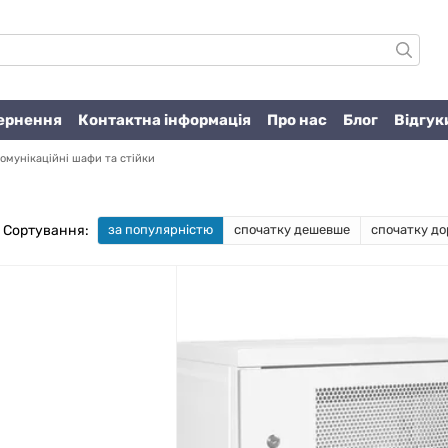
вернення
Контактна інформація
Про нас
Блог
Відгук
омунікаційні шафи та стійки
Сортування:
за популярністю
спочатку дешевше
спочатку до