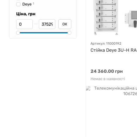
Deye
1
Ціна, грн
Від Ціна, грн
До Ціна, грн
ОК
Артикул: 11000192
Стійка Deye 3U-H R
24 360.00 грн
Немає в наявності