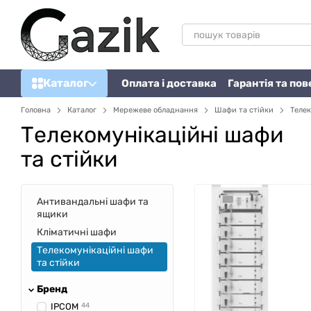
Перейти до основного контенту
Каталог
Оплата і доставка
Гарантія та по
Головна
Каталог
Мережеве обладнання
Шафи та стійки
Телек
Телекомунікаційні шафи
та стійки
Антивандальні шафи та
ящики
Кліматичні шафи
Телекомунікаційні шафи
та стійки
Бренд
ІРСОМ
44