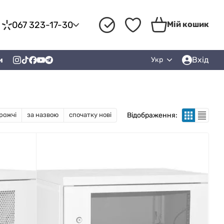
067 323-17-30
Мій кошик
Вхід
и
Укр
Відображення:
рожчі
за назвою
спочатку нові