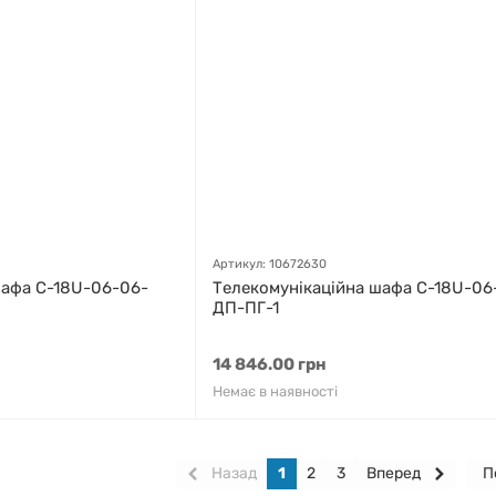
Артикул: 10672630
шафа С-18U-06-06-
Телекомунікаційна шафа С-18U-06
ДП-ПГ-1
14 846.00 грн
Немає в наявності
Назад
1
2
3
Вперед
П