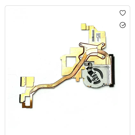
Роз'єми живлення для ноутбуків
Матриці (дисплеї) для ноутбуків
Корпуси для ноутбуків
Додаткові плати
Системи охолодження для ноутбуків
Материнські плати для ноутбуків
Тачпад (трекпад) для ноутбуків
Шлейфи
Підставки для монітора