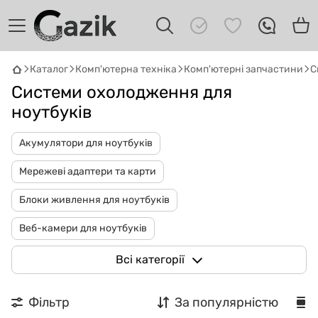
Каталог
Комп'ютерна техніка
Комп'ютерні запчастини
С
Системи охолодження для
ноутбуків
Акумулятори для ноутбуків
Мережеві адаптери та карти
GAZIK
AI
Онлайн · пошук техніки
Блоки живлення для ноутбуків
Веб-камери для ноутбуків
Привіт! 👋 Я Gazik AI — допоможу
підібрати вживану комп'ютерну техніку.
Вентилятори для ноутбуків
Клавіатури для ноутбуків
Всі категорії
Що шукаєш?
Петлі для ноутбуків
Процесори
Фільтр
За популярністю
Динаміки для ноутбука